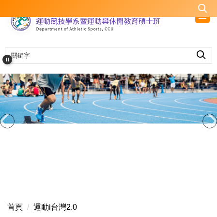
跳
到
主
要
內
容
區
首頁
運動i台灣2.0