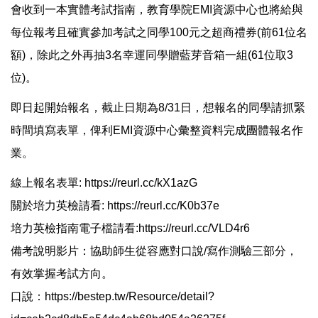
會收到一本實體考試指南，教育學院EMI資源中心也將給與
每位報考且確實參加考試之同學100元之超商禮券(前61位名
額)，除此之外再抽3名幸運同學贈藍芽音箱一組(61位取3
位)。
即日起開始報名，截止日期為8/31日，想報名的同學請抓緊
時間填寫表單，俾利EMI資源中心彙整資料完成團體報名作
業。
線上報名表單:
https://reurl.cc/kX1azG
關於培力英檢請看:
https://reurl.cc/K0b37e
培力英檢指南電子檔請看:
https://reurl.cc/VLD4r6
備考說明影片：協助師生從容應對口說/寫作測驗三部分，
有效掌握考試方向。
口說：
https://bestep.tw/Resource/detail?