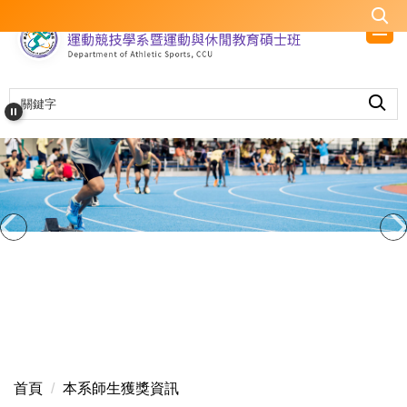
跳
到
主
要
內
容
區
首頁
本系師生獲獎資訊