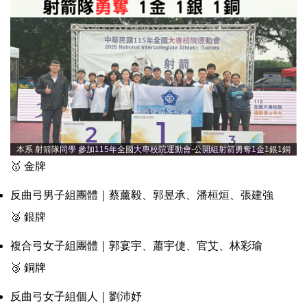
本系 射箭隊同學 參加115年全國大專校院運動會-公開組射箭勇奪1金1銀1銅
🥇 金牌
反曲弓男子組團體｜蔡薰毅、郭昱承、潘桓烜、張建強
🥈 銀牌
複合弓女子組團體｜郭宴宇、蕭宇倢、官艾、林彩瑜
🥉 銅牌
反曲弓女子組個人｜劉沛妤