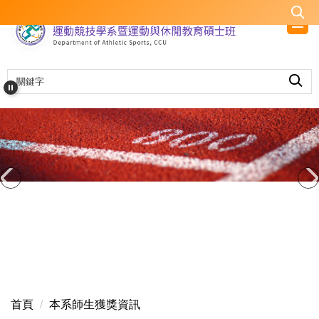
跳
到
主
要
內
容
區
首頁
本系師生獲獎資訊